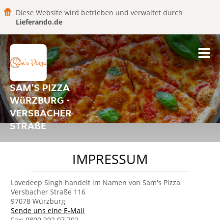
Diese Website wird betrieben und verwaltet durch
Lieferando.de
SAM'S PIZZA
WüRZBURG -
VERSBACHER
STRAßE
IMPRESSUM
Lovedeep Singh handelt im Namen von Sam's Pizza
Versbacher Straße 116
97078 Würzburg
Sende uns eine E-Mail
Fax: 0800 202 07 702